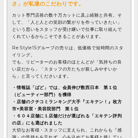
さ」が私達のこだわりです。
カット専門店発の数十万カットに及ぶ経験と共有。そ
して、「人と人との笑顔の繋がりを作っていきたい」
という思いをスタッフが受け継いで仕事に取り組んで
くれているからこそできることがあります。
Re:Style15グループの売りは、低価格で短時間のスタ
イリング。
でも、リピーターのお客様のほとんどが「気持ちの良
い店だから」「スタッフの方たちが親しみやすいか
ら」と言ってくださいます。
・情報誌「ぱど」では、会員伸び数西日本 第１位
（ビューティー部門）を獲得
・店舗のクチコミランキング大手『エキテン！』枚方
市×美容室・美容院部門 第１位
・６０４店舗に１店舗だけが選ばれる「エキテン評判
の店」にも選ばれました
大切なお客様・スタッフに支えられ、これからも『感
謝』の気持ちを忘れず、心を込めてお客様と接してい