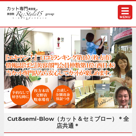
カット専門美容室・美容院Re:Sty
MENU
ホーム
メニュー＆料金
スタッフ紹介
お客様の声
各店アクセス
Cut&semi-Blow（カット＆セミブロー）＊全
店共通＊