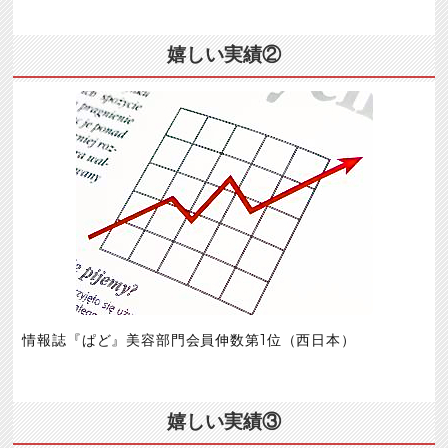
嬉しい実績②
情報誌『ぱど』美容部門会員伸数第1位（西日本）
嬉しい実績③