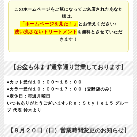
このホームページをご覧になってご来店されたあなた
様は、
「ホームページを見た！」
とお伝えください♪
洗い流さないトリートメント
を無料とさせていただ
きます！
【お盆も休まず通常通り営業しております】
●カット受付
１０：００
〜１８
：
００
●カラー受付
１０：００
〜１７
：
００（交野店のみ）
●定休日：毎週月曜日
いつもありがとうございます♪
Ｒｅ：Ｓｔｙｌｅ１５
グルー
プ
代表
鈴木より
【９月
２０日（日）
営業時間変更のお知らせ】